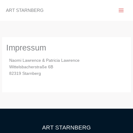
Zum
Inhalt
ART STARNBERG
springen
Impressum
Naomi Lawrence & Patricia Lawrence
Wittelsbacherstraße 6B
82319 Starnberg
ART STARNBERG